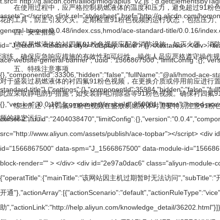
在使用过程中，应严格控制易燃液体的温度和压力，避免超过91粉
花的工具，防止引发火灾。定期检查91粉色视频的运行状态，包括压力
四、安全措施
储存易燃液体的衬四氟91粉色视频应配备消防设施，如灭火器、消
演练，确保应急响应措施的有效性和可行性。操作人员应严格遵守操作规程
五、特殊注意事项
对于盛装过易燃液体的衬四氟91粉色视频，在更换介质或停用前应进行置换处
此应采取静电防护措施，如安装静电消除器等91粉色视频。确保衬四氟9
综上所述，衬四氟91粉色视频在盛放易燃液体时需要特别注意91粉色
频的稳定运行。