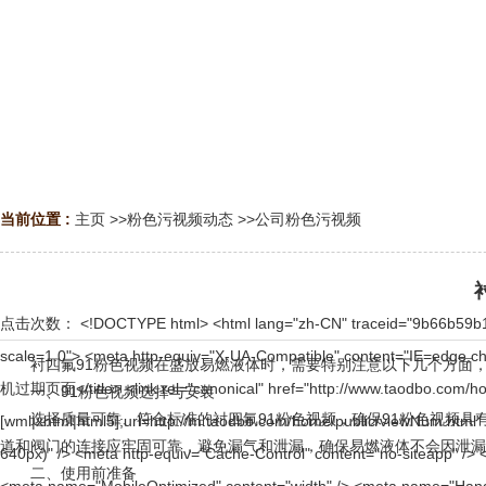
当前位置 :
主页
>>
粉色污视频动态
>>
公司粉色污视频
点击次数：
<!DOCTYPE html> <html lang="zh-CN" traceid="9b66b59b17642561636257720e"> <head> <meta charset="UTF-8"> <meta name="viewport" content="width=device-width, initial-scale=1.0"> <meta http-equiv="X-UA-Compatible" content="IE=edge,chrome=1" /> <meta name="ahot-aplus" content="1"> <meta name="aplus-rate-ahot" content="0.5"> <title>阿里云万网虚机过期页面</title> <link rel="canonical" href="http://www.taodbo.com/home/public/viewNum.html"/> <meta name="mobile-agent" content="format=[wml|xhtml|html5];url=http://m.taodbo.com/home/public/viewNum.html" /> <link href="http://m.taodbo.com/home/public/viewNum.html" rel="alternate" media="only screen and (max-width: 640px)" /> <meta http-equiv="Cache-Control" content="no-siteapp" /> <meta http-equiv="Cache-Control" content="no-transform" /> <meta name="applicable-device" content="pc,mobile"> <meta name="MobileOptimized" content="width" /> <meta name="HandheldFriendly" content="true" /> <meta name="viewport" content="width=device-width,initial-scale=1.0, minimum-scale=1.0, maximum-scale=1.0, user-scalable=no" /> <link rel="icon" href="http://img.alicdn.com/tfs/TB1_ZXuNcfpK1RjSZFOXXa6nFXa-32-32.ico" type="image/x-icon"> <meta name="data-spm" content="5176" /> <meta name="keywords" content=""> <meta name="description" content=""> <meta property="og:title" content="阿里云万网虚机过期页面" /> <meta property="og:description" content="" /> <meta property="og:image" content="http://img.alicdn.com/tfs/TB1qNVdXlGw3KVjSZFDXXXWEpXa-620-620.png" /> <style> body { min-height:100vh; margin:0; padding:0; background:; ; } .seo-html-content{ display:none!important; } @media screen and (max-width: 768px) { body { overflow-x: hidden; font-size: 12px; } } div.small-icon .cart-name{ display: none; } </style> <script type="text/javascript" src="http://www.aliyun.com/rgn/aliyun_assets?renderer=js"></script> <script src="http://www.aliyun.com/assets/responsive_assets/index.js"></script> <script type="text/javascript" src="http://g.alicdn.com/kissy/k/1.4.4/seed-min.js" charset="utf-8" data-config="{combine:true}"></script> <script> window.$PAGE_CONFIG = { id:'105028', env: 'production', previewEnv: '', PLUGINS: {"plugin_theme":{"title":"阿里云官网白橙主题","mode":"light","scene":"channel","c1":"#ff6a00","l1":"#fff0e5","l2":"#ffe1cc","l3":"#ffb580","l4":"#ff8833","d1":"#cc5500","d2":"#994000","d3":"#662a00","d4":"#4d2000"}}, renderEngine:1, SOLUTION_HEADER_FOOTER_CONFG:{"headerSection":"完整头部","footerSection":"展示"} }; </script> <script> if (window.innerWidth <= 768) { var meta = document.querySelector('meta[name="viewport"]'); meta.content = 'width=375px,user-scalable=no,viewport-fit=cover'; meta.setAttribute('homon','true'); } </script> </head> <body data-spm="8048696" class="__topbar_grey__"><script type="text/javascript"> (function(d) { var cookies=d.cookie.split(';').map(function(item){return item.trim().split('=')}); function getcookie(name){ var item=cookies.find(func
衬四氟91粉色视频在盛放易燃液体时，需要特别注意以下几个方面
一、91粉色视频选择与安装
选择质量可靠、符合标准的衬四氟91粉色视频，确保91粉色视频具有
道和阀门的连接应牢固可靠，避免漏气和泄漏，确保易燃液体不会因泄漏而
二、使用前准备